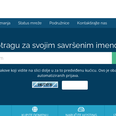
znanja
Status mreže
Podružnice
Kontaktirajte nas
tragu za svojim savršenim ime
kove koji vidite na slici dolje u za to predviđenu kućicu. Ovo je o
automatiziranih prijava.
KUPITE DOMENU
NARUČITE HOSTING
I