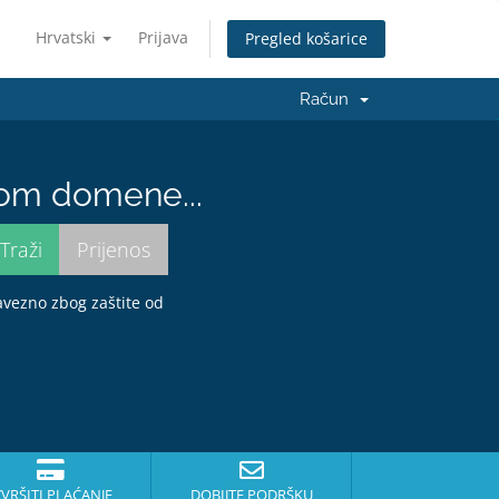
Hrvatski
Prijava
Pregled košarice
Račun
nom domene...
bavezno zbog zaštite od
ZVRŠITI PLAĆANJE
DOBIJTE PODRŠKU