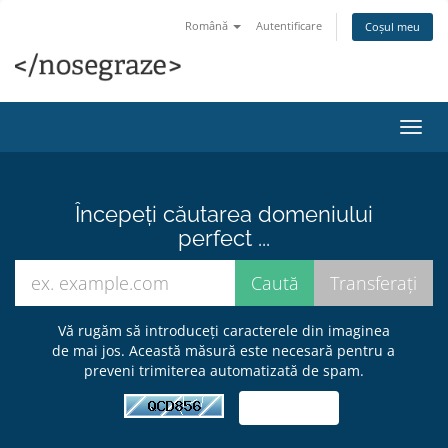
Română
Autentificare
Coșul meu
Navi
Toggl
Începeți căutarea domeniului
perfect ...
Vă rugăm să introduceți caracterele din imaginea
de mai jos. Această măsură este necesară pentru a
preveni trimiterea automatizată de spam.