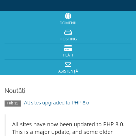
DOMENII
HOSTING
PLĂȚI
ASISTENȚĂ
Noutăți
All sites upgraded to PHP 8.0
Feb 11
All sites have now been updated to PHP 8.0.
This is a major update, and some older