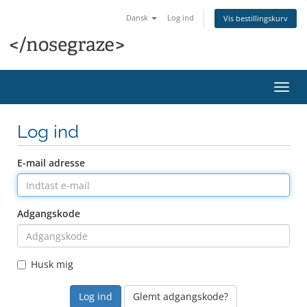
Dansk
Log ind
Vis bestillingskurv
Skift
navig
Log ind
E-mail adresse
Adgangskode
Husk mig
Glemt adgangskode?