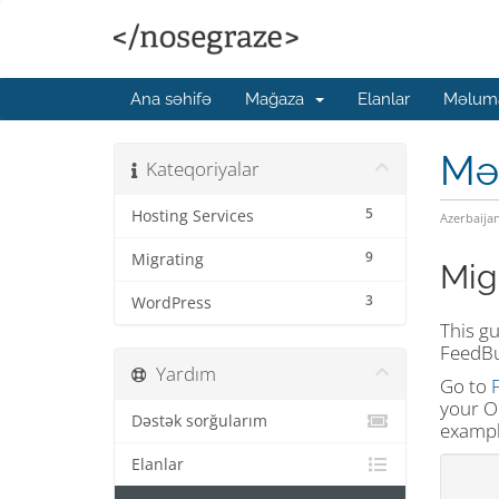
Ana səhifə
Mağaza
Elanlar
Məluma
Mə
Kateqoriyalar
5
Hosting Services
Azerbaija
9
Migrating
Mig
3
WordPress
This g
FeedBu
Yardım
Go to
your
O
Dəstək sorğularım
exampl
Elanlar