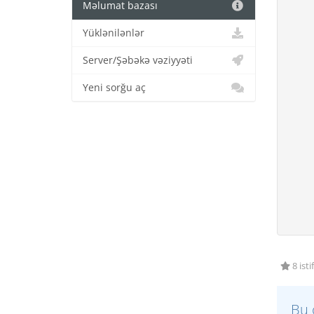
Məlumat bazası
Yüklənilənlər
Server/Şəbəkə vəziyyəti
Yeni sorğu aç
8 isti
Bu 