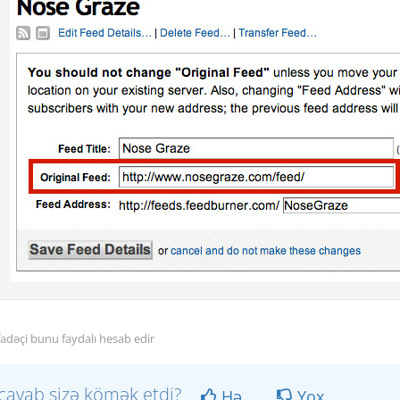
fadəçi bunu faydalı hesab edir
cavab sizə kömək etdi?
Hə
Yox