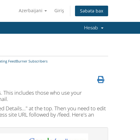
Azerbaijani
Giriş
Səbətə bax
Hesab
ting FeedBurner Subscribers
. This includes those who use your
ail.
ed Details..." at the top. Then you need to edit
ess site URL followed by
/feed
. Here's an