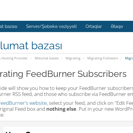
t bazası
Server/Şəbəkə vəziyyəti
Ortaqlar
Əlaqə
lumat bazası
n Hosting Provider
Məlumat bazası
Migrating
Migrating Followers
Migra
rating FeedBurner Subscribers
uide will show you how to keep your FeedBurner subscribers
rner RSS feed, and those who subscribe via FeedBurner em
FeedBurner's website
, select your feed, and click on "Edit Fe
riginal Feed
box and
nothing else
. Put in your new WordPr
e: