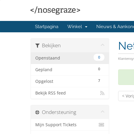
Startpagina
Winkel
Nieuws & Aankon
Ne
Bekijken
0
Openstaand
Klantens
0
Gepland
7
Opgelost
Bekijk RSS feed
< Vor
Ondersteuning
Mijn Support Tickets