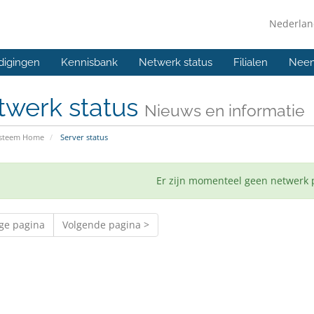
Nederla
digingen
Kennisbank
Netwerk status
Filialen
Neem
twerk status
Nieuws en informatie
ysteem Home
Server status
Er zijn momenteel geen netwerk
ige pagina
Volgende pagina >