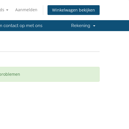
nds
Aanmelden
Winkelwagen bekijken
 contact op met ons
Rekening
 problemen