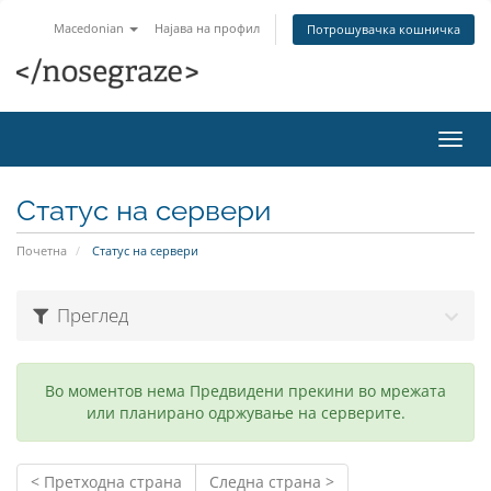
Macedonian
Најава на профил
Потрошувачка кошничка
Вклу
ја
нави
Статус на сервери
Почетна
Статус на сервери
Преглед
Во моментов нема Предвидени прекини во мрежата
или планирано одржување на серверите.
< Претходна страна
Следна страна >