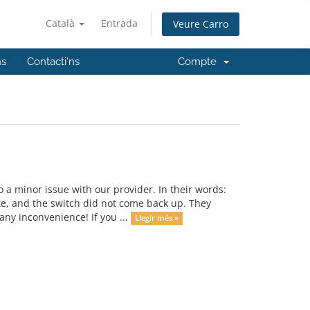
Català
Entrada
Veure Carro
ns
Contacti'ns
Compte
a minor issue with our provider. In their words:
e, and the switch did not come back up. They
any inconvenience! If you ...
Llegir més »