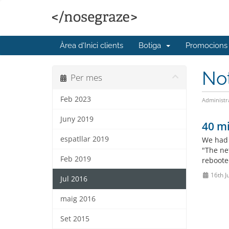
Àrea d'Inici clients
Botiga
Promocions
No
Per mes
Feb 2023
Administr
Juny 2019
40 m
espatllar 2019
We had 
"The ne
Feb 2019
reboote
16th J
Jul 2016
maig 2016
Set 2015