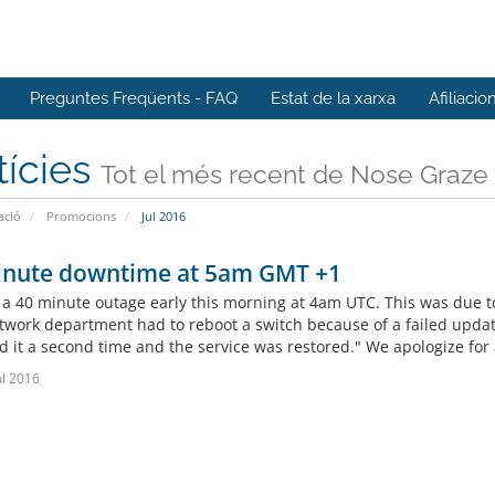
Preguntes Freqüents - FAQ
Estat de la xarxa
Afiliacio
tícies
Tot el més recent de Nose Graze
ació
Promocions
Jul 2016
inute downtime at 5am GMT +1
a 40 minute outage early this morning at 4am UTC. This was due to 
twork department had to reboot a switch because of a failed updat
d it a second time and the service was restored." We apologize for 
ul 2016