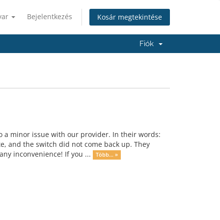
yar
Bejelentkezés
Kosár megtekintése
Fiók
a minor issue with our provider. In their words:
e, and the switch did not come back up. They
any inconvenience! If you ...
Több... »