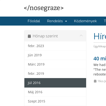
Főoldal
Rendelés
Közlemények
T
Hí
Hónap szerint
febr. 2023
Ügyfélkap
Jún 2019
40 m
Márc 2019
We had 
"The ne
febr. 2019
reboote
16cs J
Júl 2016
Máj 2016
Szept 2015