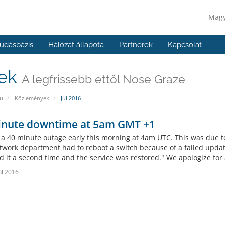
Mag
udásbázis
Hálózat állapota
Partnerek
Kapcsolat
rek
A legfrissebb ettől Nose Graze
u
Közlemények
Júl 2016
inute downtime at 5am GMT +1
a 40 minute outage early this morning at 4am UTC. This was due to 
twork department had to reboot a switch because of a failed updat
d it a second time and the service was restored." We apologize for 
úl 2016