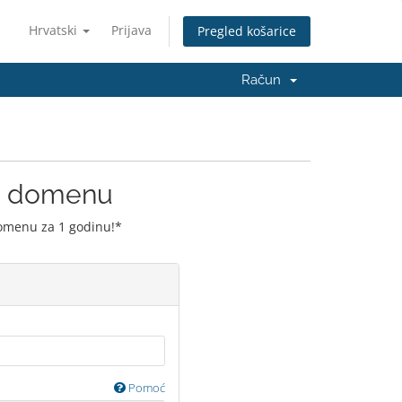
Hrvatski
Prijava
Pregled košarice
Račun
ju domenu
domenu za 1 godinu!*
Pomoć