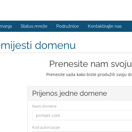
znanja
Status mreže
Podružnice
Kontaktirajte nas
emijesti domenu
Prenesite nam svo
Prenesite sada kako biste produžili svoju 
Prijenos jedne domene
Naziv domene
Kod autorizacije