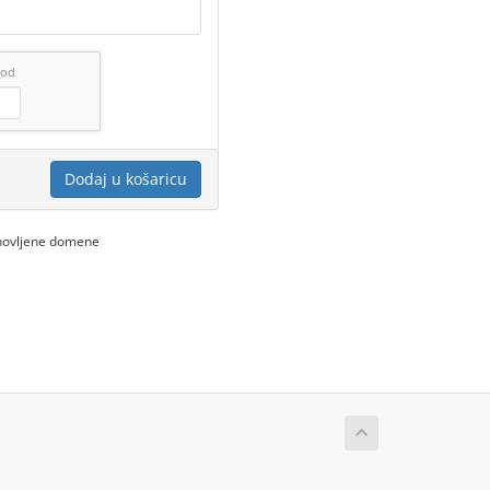
pod
Dodaj u košaricu
bnovljene domene