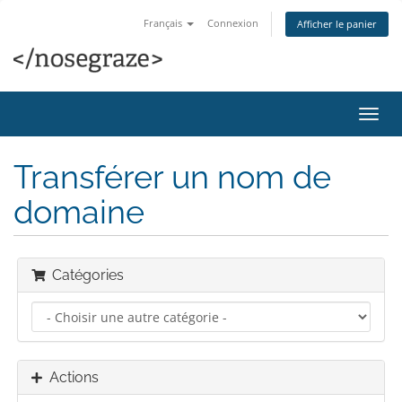
Français
Connexion
Afficher le panier
Bascu
la
navig
Transférer un nom de
domaine
Catégories
Actions