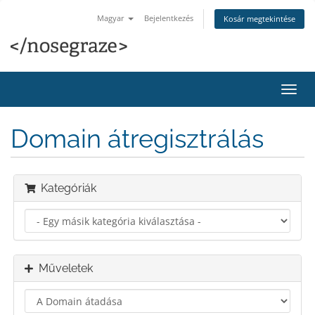
Magyar
Bejelentkezés
Kosár megtekintése
Váltá
a
navig
Domain átregisztrálás
Kategóriák
Műveletek