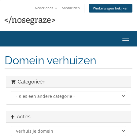
Nederlands
Aanmelden
Winkelwagen bekijken
Navig
in-/u
Domein verhuizen
Categorieën
Acties