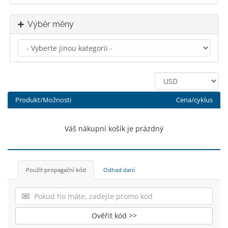
Výběr měny
Produkt/Možnosti
Cena/cyklus
Váš nákupní košík je prázdný
Použít propagační kód
Odhad daní
Ověřit kód >>