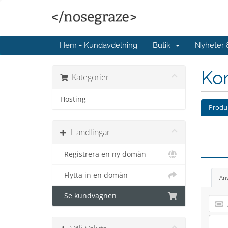
Hem - Kundavdelning
Butik
Nyheter
Kon
Kategorier
Hosting
Produk
Handlingar
Registrera en ny domän
Flytta in en domän
An
Se kundvagnen