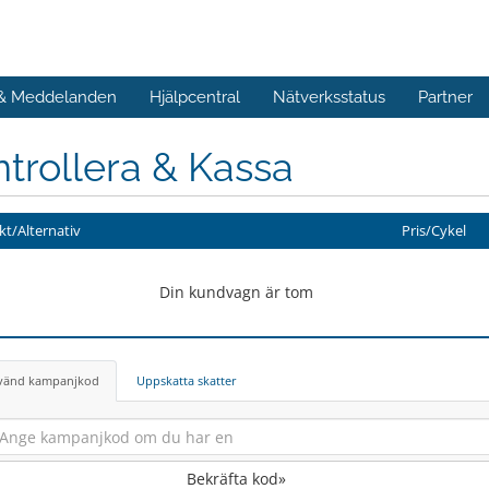
 & Meddelanden
Hjälpcentral
Nätverksstatus
Partner
trollera & Kassa
t/Alternativ
Pris/Cykel
Din kundvagn är tom
vänd kampanjkod
Uppskatta skatter
Bekräfta kod»